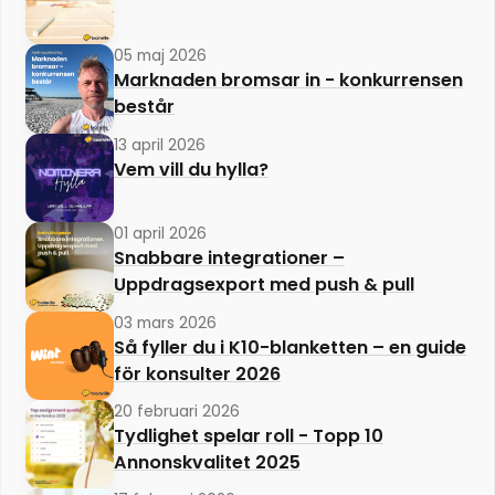
05 maj 2026
Marknaden bromsar in - konkurrensen
består
13 april 2026
Vem vill du hylla?
01 april 2026
Snabbare integrationer –
Uppdragsexport med push & pull
03 mars 2026
Så fyller du i K10-blanketten – en guide
för konsulter 2026
20 februari 2026
Tydlighet spelar roll - Topp 10
Annonskvalitet 2025