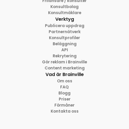
Frilansare / konsulter
Konsultbolag
Konsultmäklare
Verktyg
Publicera uppdrag
Partnernätverk
Konsultprofiler
Beläggning
API
Rekrytering
Gör reklam i Brainville
Content marketing
Vad är Brainville
Om oss
FAQ
Blogg
Priser
Förmåner
Kontakta oss