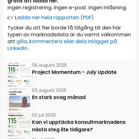
gratis att ladda ner.
Ingen registrering. Ingen e-post. Ingen inlåsning.
👉 L
adda ner hela rapporten (PDF)
Tycker du att fler borde få tillgång till den här
typen av marknadsdata är du varmt välkommen
att
gilla, kommentera eller dela inlägget på
LinkedIn
.
06 augusti 2026
Project Momentum - July Update
03 augusti 2026
En stark svag månad
02 juli 2026
Kan vi upptäcka konsultmarknadens
nästa steg lite tidigare?