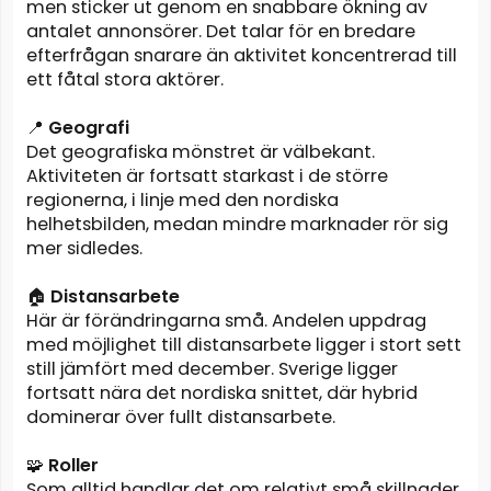
men sticker ut genom en snabbare ökning av
antalet annonsörer. Det talar för en bredare
efterfrågan snarare än aktivitet koncentrerad till
ett fåtal stora aktörer.
📍
Geografi
Det geografiska mönstret är välbekant.
Aktiviteten är fortsatt starkast i de större
regionerna, i linje med den nordiska
helhetsbilden, medan mindre marknader rör sig
mer sidledes.
🏠
Distansarbete
Här är förändringarna små. Andelen uppdrag
med möjlighet till distansarbete ligger i stort sett
still jämfört med december. Sverige ligger
fortsatt nära det nordiska snittet, där hybrid
dominerar över fullt distansarbete.
🧩
Roller
Som alltid handlar det om relativt små skillnader.