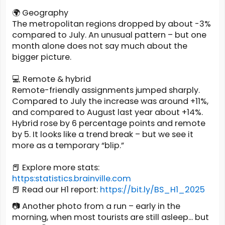
🌍 Geography
The metropolitan regions dropped by about -3%
compared to July. An unusual pattern – but one
month alone does not say much about the
bigger picture.
💻 Remote & hybrid
Remote-friendly assignments jumped sharply.
Compared to July the increase was around +11%,
and compared to August last year about +14%.
Hybrid rose by 6 percentage points and remote
by 5. It looks like a trend break – but we see it
more as a temporary “blip.”
📕 Explore more stats:
https:statistics.brainville.com
📕 Read our H1 report:
https://bit.ly/BS_H1_2025
📷 Another photo from a run – early in the
morning, when most tourists are still asleep... but