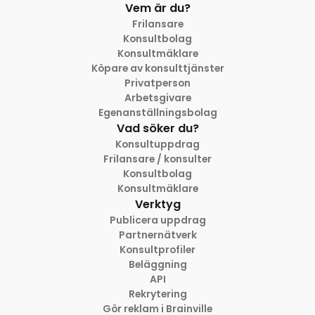
Vem är du?
Frilansare
Konsultbolag
Konsultmäklare
Köpare av konsulttjänster
Privatperson
Arbetsgivare
Egenanställningsbolag
Vad söker du?
Konsultuppdrag
Frilansare / konsulter
Konsultbolag
Konsultmäklare
Verktyg
Publicera uppdrag
Partnernätverk
Konsultprofiler
Beläggning
API
Rekrytering
Gör reklam i Brainville