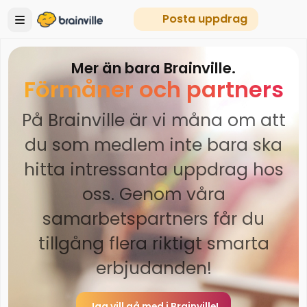
Posta uppdrag
Mer än bara Brainville.
Förmåner och partners
På Brainville är vi måna om att
du som medlem inte bara ska
hitta intressanta uppdrag hos
oss. Genom våra
samarbetspartners får du
tillgång flera riktigt smarta
erbjudanden!
Jag vill gå med i Brainville!