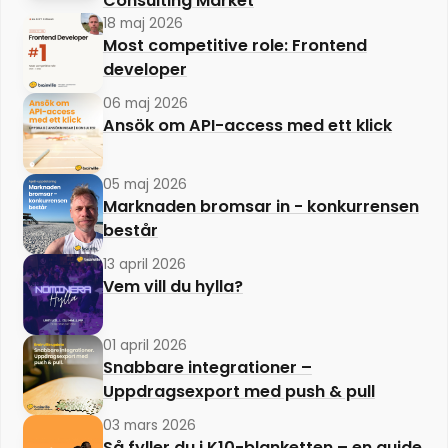
Consulting Market
18 maj 2026
Most competitive role: Frontend
developer
06 maj 2026
Ansök om API-access med ett klick
05 maj 2026
Marknaden bromsar in - konkurrensen
består
13 april 2026
Vem vill du hylla?
01 april 2026
Snabbare integrationer –
Uppdragsexport med push & pull
03 mars 2026
Så fyller du i K10-blanketten – en guide