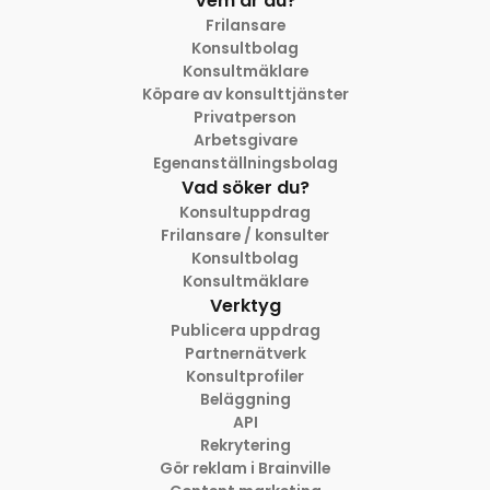
Vem är du?
Frilansare
Konsultbolag
Konsultmäklare
Köpare av konsulttjänster
Privatperson
Arbetsgivare
Egenanställningsbolag
Vad söker du?
Konsultuppdrag
Frilansare / konsulter
Konsultbolag
Konsultmäklare
Verktyg
Publicera uppdrag
Partnernätverk
Konsultprofiler
Beläggning
API
Rekrytering
Gör reklam i Brainville