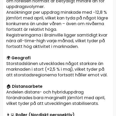
om rörelsen normalt är betydligt mindre än för
uppdragsvolymer.
Ansökningar per uppdrag minskade med −12,8 %
jämfört med april, vilket kan tyda på något lägre
konkurrens än under våren – även om nivåerna
fortsatt är relativt höga.
Registreringarna i Brainville ligger samtidigt kvar
nära all-time-high varje månad, vilket tyder på
fortsatt hög aktivitet i marknaden.
🌍
Geografi
Storstadslänen utvecklades något starkare än
marknaden i stort (+2,5 % i maj), vilket tyder på
att storstadsregionerna fortsatt håller emot väl.
🏠
Distansarbete
Andelen distans- och hybriduppdrag
förändrades bara marginellt jämfört med april,
vilket tyder på att utvecklingen stabiliserats.
👩‍💻
Roller (Nordiskt perspektiv)