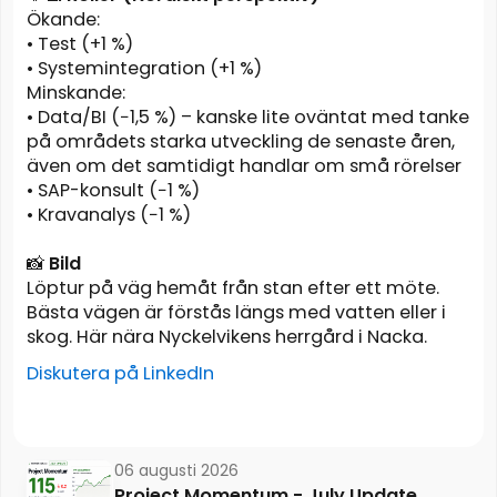
Ökande:
• Test (+1 %)
• Systemintegration (+1 %)
Minskande:
• Data/BI (−1,5 %) – kanske lite oväntat med tanke
på områdets starka utveckling de senaste åren,
även om det samtidigt handlar om små rörelser
• SAP-konsult (−1 %)
• Kravanalys (−1 %)
📸
Bild
Löptur på väg hemåt från stan efter ett möte.
Bästa vägen är förstås längs med vatten eller i
skog. Här nära Nyckelvikens herrgård i Nacka.
Diskutera på LinkedIn
06 augusti 2026
Project Momentum - July Update