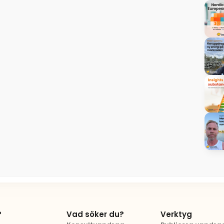
?
Vad söker du?
Verktyg