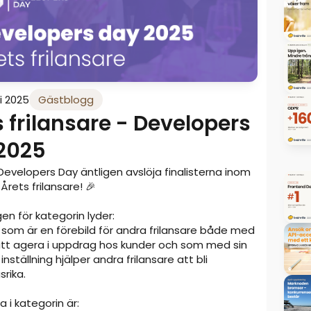
i 2025
Gästblogg
s frilansare - Developers
2025
Developers Day äntligen avslöja finalisterna inom
Årets frilansare! 🎉
en för kategorin lyder:
 som är en förebild för andra frilansare både med
 att agera i uppdrag hos kunder och som med sin
nställning hjälper andra frilansare att bli
rika.
a i kategorin är: