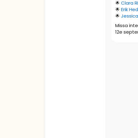
🌟
Clara 
🌟
Erik He
🌟
Jessica
Missa int
12e septe