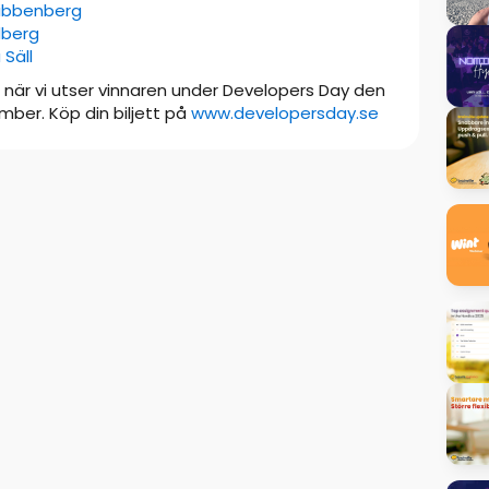
Ribbenberg
dberg
 Säll
e när vi utser vinnaren under Developers Day den
mber. Köp din biljett på
www.developersday.se