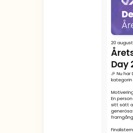
20 august
Året
Day 
🎉 Nu har 
kategorin 
Motivering
En person
sitt sätt
generösa i
framgångs
Finalistern