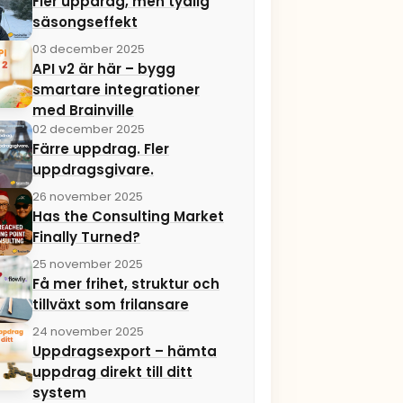
Fler uppdrag, men tydlig
säsongseffekt
03 december 2025
API v2 är här – bygg
smartare integrationer
med Brainville
02 december 2025
Färre uppdrag. Fler
uppdragsgivare.
26 november 2025
Has the Consulting Market
Finally Turned?
25 november 2025
Få mer frihet, struktur och
tillväxt som frilansare
24 november 2025
Uppdragsexport – hämta
uppdrag direkt till ditt
system