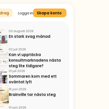
Logga in
drag
Skapa konto
03 augusti 2026
En stark svag månad
02 juli 2026
Kan vi upptäcka
konsultmarknadens nästa
steg lite tidigare?
01 juli 2026
Sommaren kom med ett
oväntat lyft
15 juni 2026
Brainville tar nästa steg
01 juni 2026