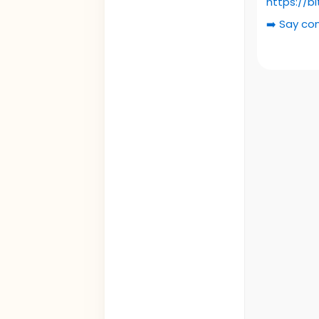
https://b
➡️ Say co