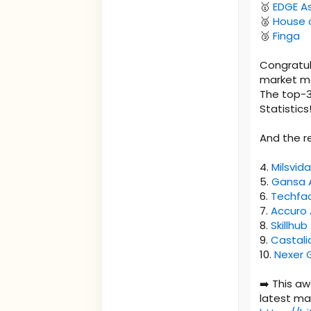
🥇
EDGE A
🥈
House o
🥉
Finga
Congratul
market mo
The top-3
Statistics!
And the re
4.
Milsvida
5.
Gansa 
6.
Techfa
7.
Accuro
8.
Skillhub
9.
Castali
10.
Nexer 
➡️ This aw
latest ma