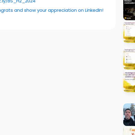
it.ly/BS_H2_2024
ngrats and show your appreciation on LinkedIn!