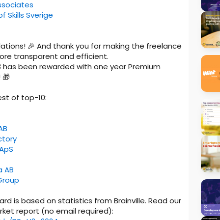
ssociates
f Skills Sverige
ations! 🎉 And thank you for making the freelance
re transparent and efficient.
 has been rewarded with one year Premium
 🎁
st of top-10:
AB
ctory
 ApS
a AB
Group
ard is based on statistics from Brainville. Read our
rket report (no email required):