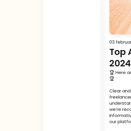
03 februa
Top 
2024
🏆 Here a
🏆
Clear and 
freelance
understand
we’re rec
informati
our platf