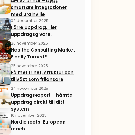
API v2 är här – bygg
smartare integrationer
med Brainville
02 december 2025
Färre uppdrag. Fler
uppdragsgivare.
26 november 2025
Has the Consulting Market
Finally Turned?
25 november 2025
Få mer frihet, struktur och
tillväxt som frilansare
24 november 2025
Uppdragsexport – hämta
uppdrag direkt till ditt
system
10 november 2025
Nordic roots. European
reach.