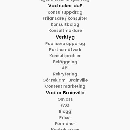
Vad söker du?
Konsultuppdrag
Frilansare / konsulter
Konsultbolag
Konsultmäklare
Verktyg
Publicera uppdrag
Partnernätverk
Konsultprofiler
Beläggning
API
Rekrytering
Gör reklam i Brainville
Content marketing
Vad är Brainville
Om oss
FAQ
Blogg
Priser
Förmåner
Kontakta oss