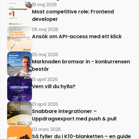
18 maj 2026
Most competitive role: Frontend
developer
06 maj 2026
Ansök om API-access med ett klick
05 maj 2026
Marknaden bromsar in - konkurrensen
består
13 april 2026
Vem vill du hylla?
01 april 2026
Snabbare integrationer –
Uppdragsexport med push & pull
03 mars 2026
Så fyller du i K10-blanketten – en guide