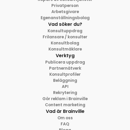
Privatperson
Arbetsgivare
Egenanställningsbolag
Vad söker du?
Konsultuppdrag
Frilansare / konsulter
Konsultbolag
Konsultmäklare
Verktyg
Publicera uppdrag
Partnernätverk
Konsultprofiler
Beläggning
API
Rekrytering
Gör reklam i Brainville
Content marketing
Vad är Brainville
Om oss
FAQ
Blogg