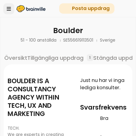
Posta uppdrag
Boulder
51 - 100 anställda
SE556619113501
Sverige
Översikt
Tillgängliga uppdrag
Stängda uppdr
1
BOULDER IS A
Just nu har vi inga
lediga konsulter.
CONSULTANCY
AGENCY WITHIN
TECH, UX AND
Svarsfrekvens
MARKETING
Bra
TECH.
We are experts in creating