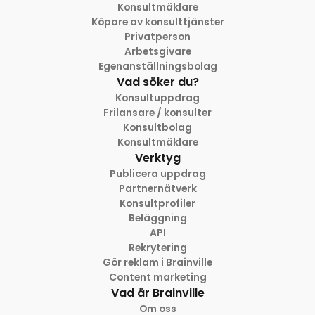
Konsultmäklare
Köpare av konsulttjänster
Privatperson
Arbetsgivare
Egenanställningsbolag
Vad söker du?
Konsultuppdrag
Frilansare / konsulter
Konsultbolag
Konsultmäklare
Verktyg
Publicera uppdrag
Partnernätverk
Konsultprofiler
Beläggning
API
Rekrytering
Gör reklam i Brainville
Content marketing
Vad är Brainville
Om oss