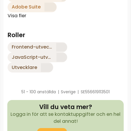
Adobe Suite
Visa fler
Roller
Frontend-utvecklare
JavaScript-utvecklare
Utvecklare
51 - 100 anställda
|
Sverige
|
SE556619113501
Vill du veta mer?
Logga in för att se kontaktuppgifter och en hel
del annat!