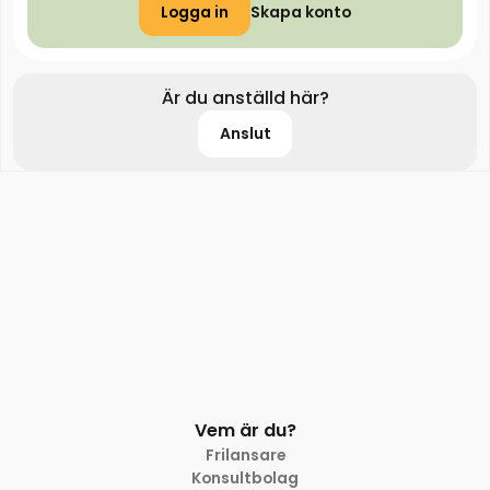
Logga in
Skapa konto
Är du anställd här?
Anslut
Vem är du?
Frilansare
Konsultbolag