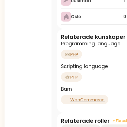
Uusimaa
1
Oslo
0
Relaterade kunskaper
Programming language
PHP
Scripting language
PHP
Barn
WooCommerce
Relaterade roller
+ Föresl