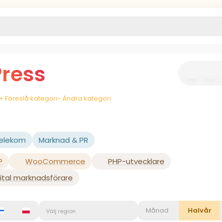
ress
+ Föreslå kategori
- Ändra kategori
Telekom
Marknad & PR
P
WooCommerce
PHP-utvecklare
gital marknadsförare
Månad
Halvår
Välj region