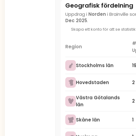
Geografisk fördelning
Uppdrag i
Norden
i Brainville
Dec 2025
.
Skapa ett konto för att se statisti
Region
U
Stockholms län
1
Hovedstaden
2
Västra Götalands
2
län
Skåne län
1