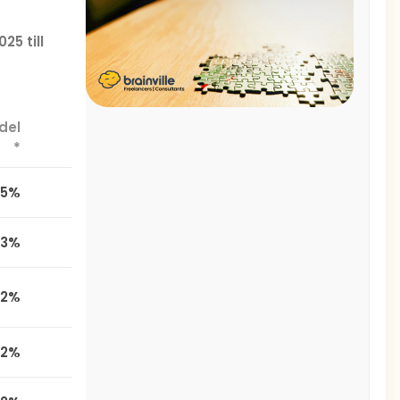
025 till
del
*
,5%
,3%
,2%
,2%