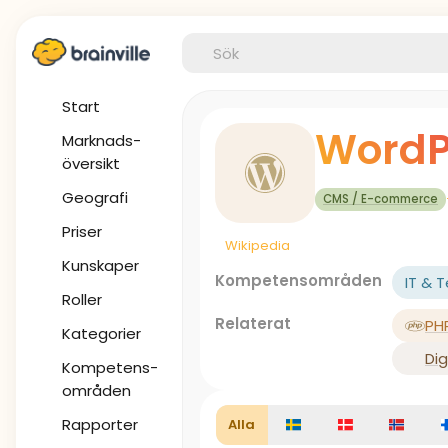
Start
WordP
Marknads-
översikt
Geografi
CMS / E-commerce
Priser
Wikipedia
Kunskaper
Kompetensområden
IT & 
Roller
Relaterat
PH
Kategorier
Di
Kompetens-
områden
Rapporter
Alla