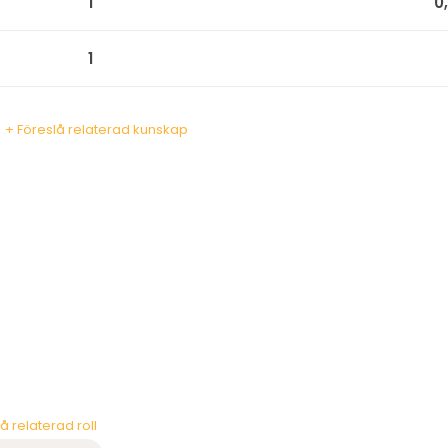
1
0
1
+ Föreslå relaterad kunskap
å relaterad roll