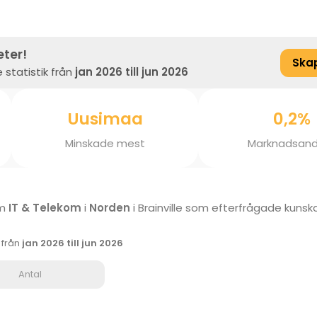
eter!
Ska
 statistik från
jan 2026 till jun 2026
Uusimaa
0,2%
Minskade mest
Marknadsand
om
IT & Telekom
i
Norden
i Brainville som efterfrågade kuns
k från
jan 2026 till jun 2026
Antal