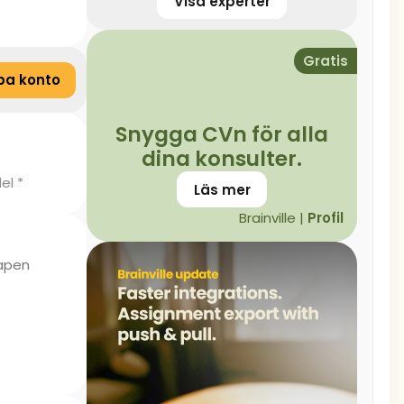
Visa experter
Gratis
pa konto
Snygga CVn för alla
dina konsulter.
el *
Läs mer
Brainville |
Profil
kapen