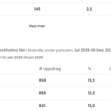
145
2,2
Visa mer
ockholms län
i Brainville under perioden
Jul 2025 till Dec 20
k från
jan 2026 till jun 2026
# Uppdrag
%
858
13,3
856
13,3
841
13,0