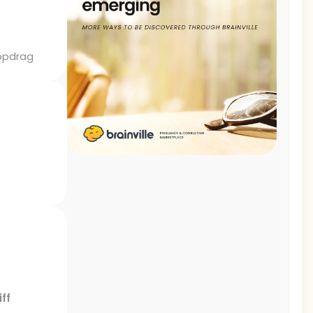
uppdrag
iff