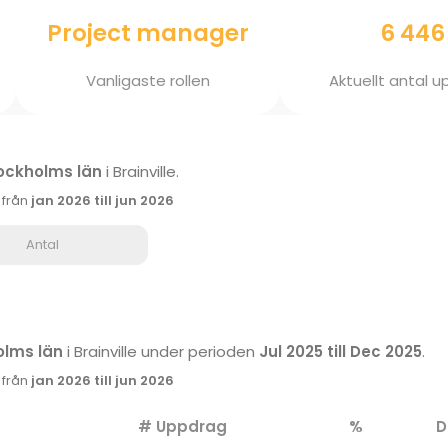
Project manager
6 446
Vanligaste rollen
Aktuellt antal 
ockholms län
i Brainville.
k från
jan 2026 till jun 2026
Antal
olms län
i Brainville under perioden
Jul 2025 till Dec 2025
.
k från
jan 2026 till jun 2026
# Uppdrag
%
D