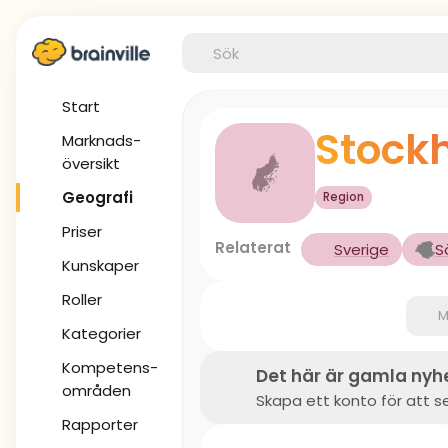
Start
Stock
Marknads-
översikt
Geografi
Region
Priser
Relaterat
Sverige
S
Kunskaper
Roller
M
Kategorier
Kompetens-
Det här är gamla nyh
områden
Skapa ett konto för att se
Rapporter