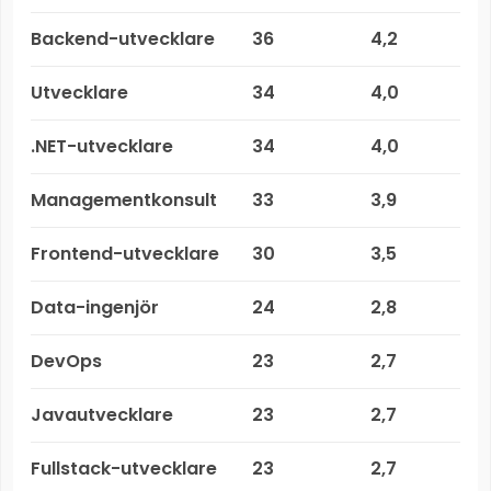
Backend-utvecklare
36
4,2
Utvecklare
34
4,0
.NET-utvecklare
34
4,0
Managementkonsult
33
3,9
Frontend-utvecklare
30
3,5
Data-ingenjör
24
2,8
DevOps
23
2,7
Javautvecklare
23
2,7
Fullstack-utvecklare
23
2,7