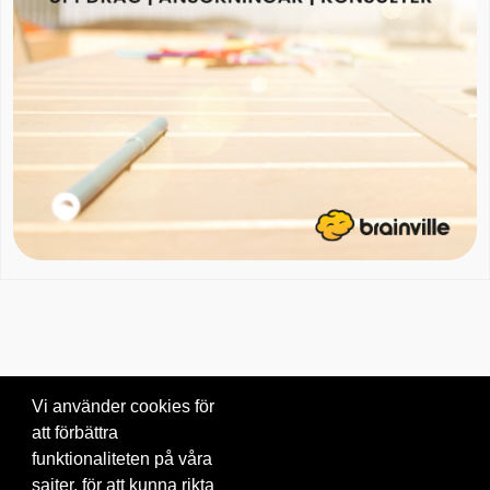
Vi använder cookies för
att förbättra
Om oss
|
Blogg
|
Kontakta oss
funktionaliteten på våra
© 2026 Brainville AB.
|
Villkor för tjänsten
|
Privacy policy
|
Cookies
sajter, för att kunna rikta