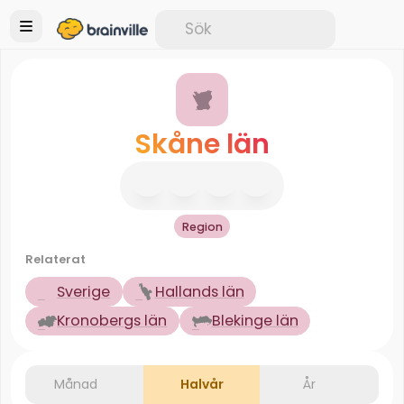
Skåne län
Region
Relaterat
Sverige
Hallands län
Kronobergs län
Blekinge län
Månad
Halvår
År