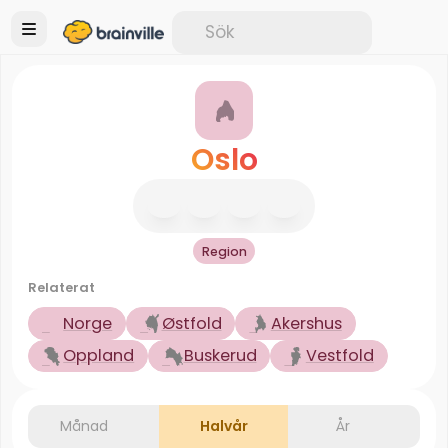
Oslo
Region
Relaterat
Norge
Østfold
Akershus
Oppland
Buskerud
Vestfold
Månad
Halvår
År