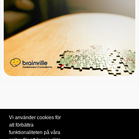
Vi använder cookies för
att förbättra
Om oss
|
Blogg
|
Kontakta oss
funktionaliteten på våra
© 2026 Brainville AB.
|
Villkor för tjänsten
|
Privacy policy
|