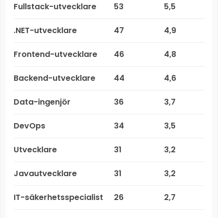
Fullstack-utvecklare
53
5,5
.NET-utvecklare
47
4,9
Frontend-utvecklare
46
4,8
Backend-utvecklare
44
4,6
Data-ingenjör
36
3,7
DevOps
34
3,5
Utvecklare
31
3,2
Javautvecklare
31
3,2
IT-säkerhetsspecialist
26
2,7