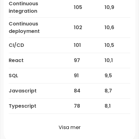
Continuous
105
10,9
integration
Continuous
102
10,6
deployment
CI/CD
101
10,5
React
97
10,1
SQL
91
9,5
Javascript
84
8,7
Typescript
78
8,1
Visa mer