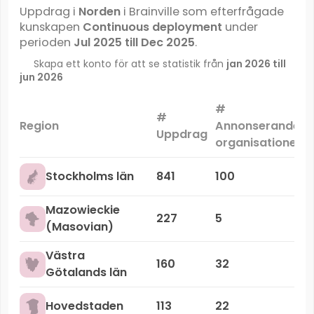
Uppdrag i
Norden
i Brainville som efterfrågade
kunskapen
Continuous deployment
under
perioden
Jul 2025 till Dec 2025
.
Skapa ett konto för att se statistik från
jan 2026 till
jun 2026
#
#
Region
Annonserande
Uppdrag
organisationer
Stockholms län
841
100
Mazowieckie
227
5
(Masovian)
Västra
160
32
Götalands län
Hovedstaden
113
22