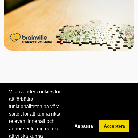
Vi använder cookies för
att förbättra
Om oss
|
Blogg
|
Kontakta oss
funktionaliteten på våra
© 2026 Brainville AB.
|
Villkor för tjänsten
|
Privacy policy
|
Cookies
sajter, för att kunna rikta
relevant innehåll och
Byt språk:
Anpassa
Acceptera
annonser till dig och för
att vi ska kunna