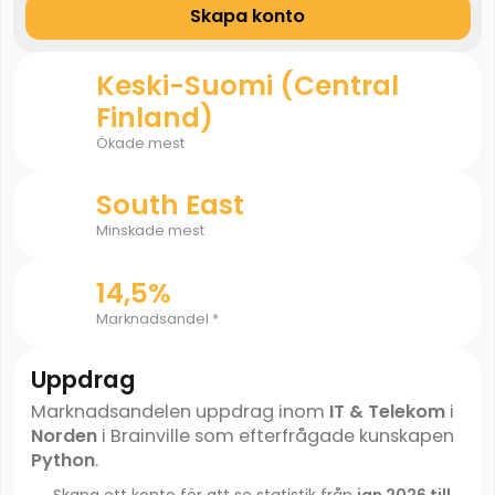
Skapa konto
Keski-Suomi (Central
Finland)
Ökade mest
South East
Minskade mest
14,5%
Marknadsandel *
Uppdrag
Marknadsandelen uppdrag inom
IT & Telekom
i
Norden
i Brainville som efterfrågade kunskapen
Python
.
Skapa ett konto för att se statistik från
jan 2026 till