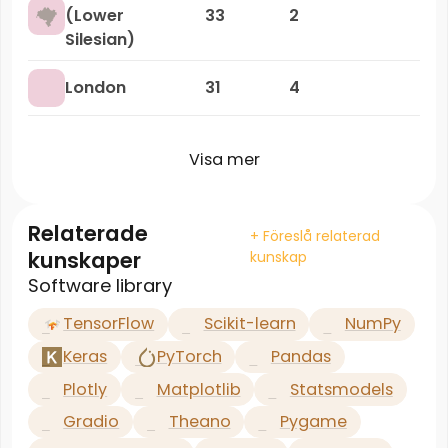
(Lower
33
2
Silesian)
London
31
4
Visa mer
Relaterade
+ Föreslå relaterad
kunskaper
kunskap
Software library
TensorFlow
Scikit-learn
NumPy
Keras
PyTorch
Pandas
Plotly
Matplotlib
Statsmodels
Gradio
Theano
Pygame