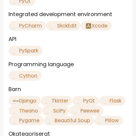
PyQt
Integrated development environment
PyCharm
SlickEdit
Xcode
API
PySpark
Programming language
Cython
Barn
Django
Tkinter
PyQt
Flask
Theano
SciPy
Peewee
Pygame
Beautiful Soup
Pillow
Okategoriserat