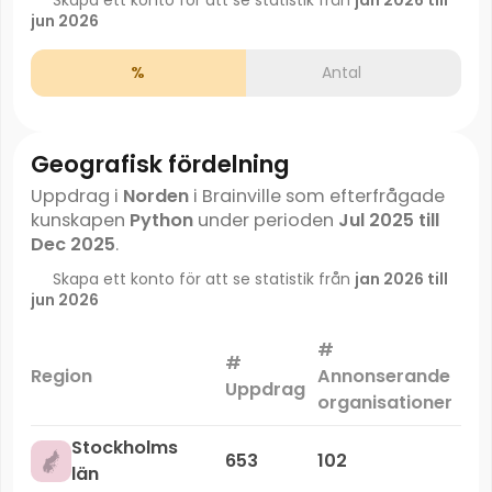
jun 2026
%
Antal
Geografisk fördelning
Uppdrag i
Norden
i Brainville som efterfrågade
kunskapen
Python
under perioden
Jul 2025 till
Dec 2025
.
Skapa ett konto för att se statistik från
jan 2026 till
jun 2026
#
#
Ma
Region
Annonserande
Uppdrag
organisationer
Stockholms
653
102
län