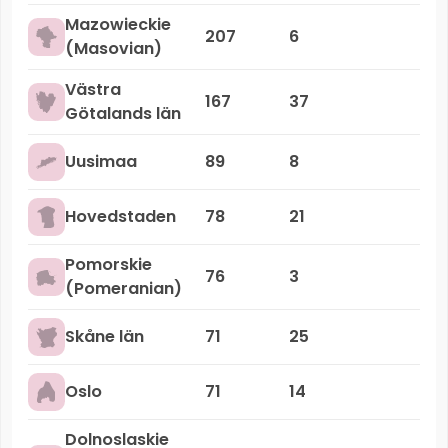
Mazowieckie
207
6
(Masovian)
Västra
167
37
Götalands län
Uusimaa
89
8
Hovedstaden
78
21
Pomorskie
76
3
(Pomeranian)
Skåne län
71
25
Oslo
71
14
Dolnoslaskie