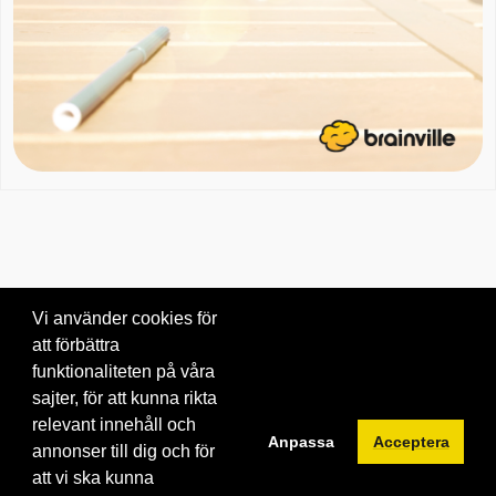
Vi använder cookies för
att förbättra
Om oss
|
Blogg
|
Kontakta oss
funktionaliteten på våra
© 2026 Brainville AB.
|
Villkor för tjänsten
|
Privacy policy
|
Cookies
sajter, för att kunna rikta
relevant innehåll och
Byt språk:
Anpassa
Acceptera
annonser till dig och för
att vi ska kunna