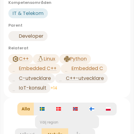
Kompetensområden
IT & Telekom
Parent
Developer
Relaterat
C++
Linux
Python
Embedded C++
Embedded C
C-utvecklare
C++-utvecklare
IoT-konsult
+14
Alla
Välj region