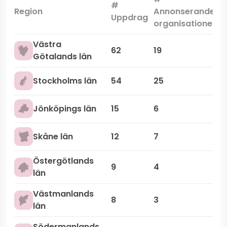
#
M
Region
Annonserande
Uppdrag
organisationer
Västra
62
19
Götalands län
Stockholms län
54
25
Jönköpings län
15
6
Skåne län
12
7
Östergötlands
9
4
län
Västmanlands
8
3
län
Södermanlands