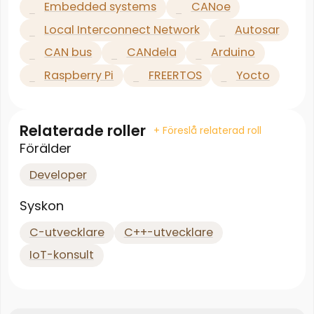
Embedded systems
CANoe
Local Interconnect Network
Autosar
CAN bus
CANdela
Arduino
Raspberry Pi
FREERTOS
Yocto
Relaterade roller
+ Föreslå relaterad roll
Förälder
Developer
Syskon
C-utvecklare
C++-utvecklare
IoT-konsult