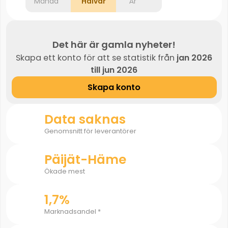
Månad
Halvår
År
Det här är gamla nyheter!
Skapa ett konto för att se statistik från
jan 2026
till jun 2026
Skapa konto
Data saknas
Genomsnitt för leverantörer
Päijät-Häme
Ökade mest
1,7%
Marknadsandel *