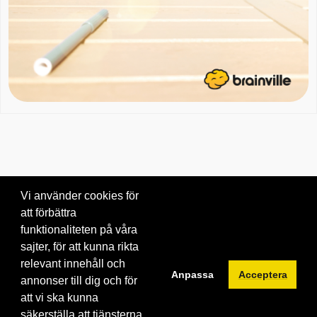
Vi använder cookies för
att förbättra
Om oss
|
Blogg
|
Kontakta oss
funktionaliteten på våra
© 2026 Brainville AB.
|
Villkor för tjänsten
|
Privacy policy
|
Cookies
sajter, för att kunna rikta
relevant innehåll och
Byt språk:
Anpassa
Acceptera
annonser till dig och för
att vi ska kunna
säkerställa att tjänsterna