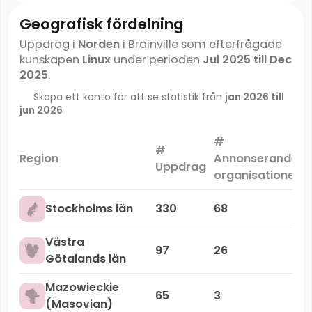
Geografisk fördelning
Uppdrag i
Norden
i Brainville som efterfrågade
kunskapen
Linux
under perioden
Jul 2025 till Dec
2025
.
Skapa ett konto för att se statistik från
jan 2026 till
jun 2026
#
#
Region
Annonserande
Uppdrag
organisationer
Stockholms län
330
68
Västra
97
26
Götalands län
Mazowieckie
65
3
(Masovian)