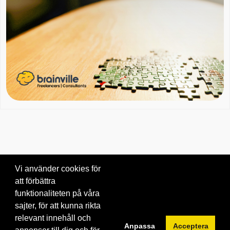
Vi använder cookies för
att förbättra
Om oss
|
Blogg
|
Kontakta oss
funktionaliteten på våra
© 2026 Brainville AB.
|
Villkor för tjänsten
|
Privacy policy
|
Cookies
sajter, för att kunna rikta
relevant innehåll och
Byt språk:
Anpassa
Acceptera