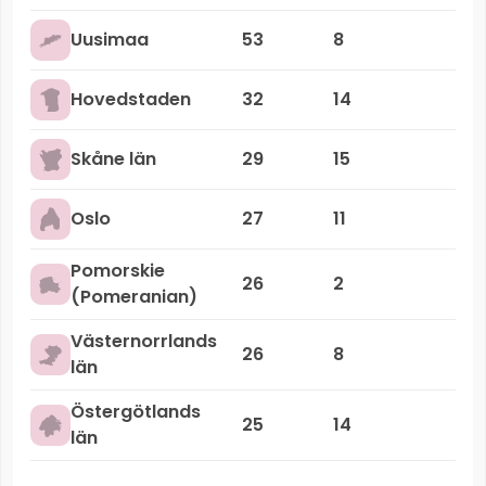
Uusimaa
53
8
Hovedstaden
32
14
Skåne län
29
15
Oslo
27
11
Pomorskie
26
2
(Pomeranian)
Västernorrlands
26
8
län
Östergötlands
25
14
län