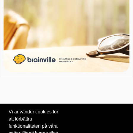
Vi använder cookies för
att förbättra
Om oss
|
Blogg
|
Kontakta oss
funktionaliteten på våra
© 2026 Brainville AB.
|
Villkor för tjänsten
|
Privacy policy
|