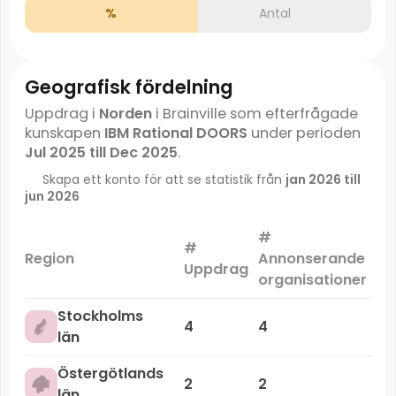
%
Antal
Geografisk fördelning
Uppdrag i
Norden
i Brainville som efterfrågade
kunskapen
IBM Rational DOORS
under perioden
Jul 2025 till Dec 2025
.
Skapa ett konto för att se statistik från
jan 2026 till
jun 2026
#
#
Ma
Region
Annonserande
Uppdrag
organisationer
Stockholms
4
4
län
Östergötlands
2
2
län