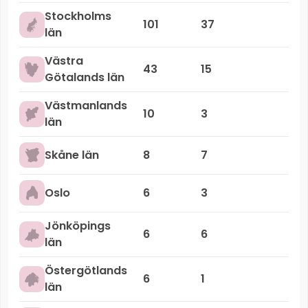
Stockholms
101
37
län
Västra
43
15
Götalands län
Västmanlands
10
3
län
Skåne län
8
7
Oslo
6
3
Jönköpings
6
6
län
Östergötlands
6
1
län