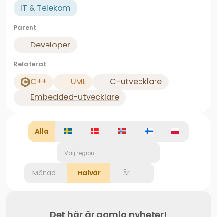
IT & Telekom
Parent
Developer
Relaterat
C++
UML
C-utvecklare
Embedded-utvecklare
Alla
Välj region
Månad
Halvår
År
Det här är gamla nyheter!