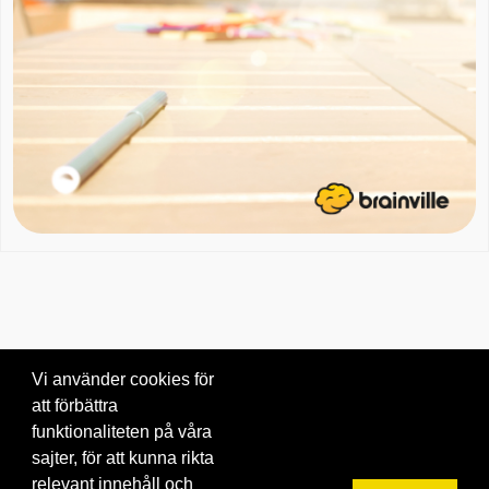
Vi använder cookies för
att förbättra
Om oss
|
Blogg
|
Kontakta oss
funktionaliteten på våra
© 2026 Brainville AB.
|
Villkor för tjänsten
|
Privacy policy
|
Cookies
sajter, för att kunna rikta
relevant innehåll och