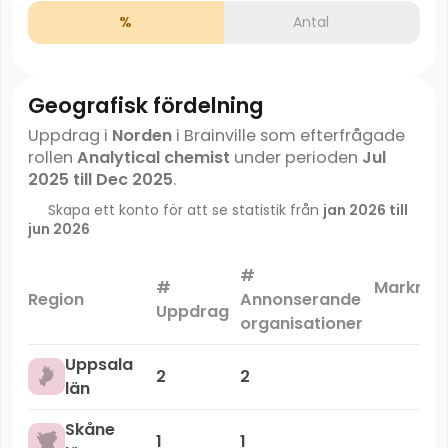
%
Antal
Geografisk fördelning
Uppdrag i
Norden
i Brainville som efterfrågade
rollen
Analytical chemist
under perioden
Jul
2025 till Dec 2025
.
Skapa ett konto för att se statistik från
jan 2026 till
jun 2026
#
#
Marknad
Region
Annonserande
Uppdrag
organisationer
Uppsala
2
2
län
Skåne
1
1