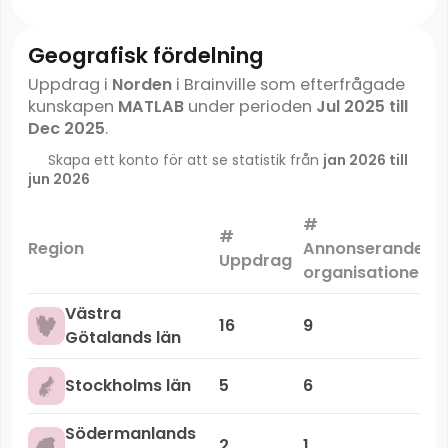
Geografisk fördelning
Uppdrag i
Norden
i Brainville som efterfrågade
kunskapen
MATLAB
under perioden
Jul 2025 till
Dec 2025
.
Skapa ett konto för att se statistik från
jan 2026 till
jun 2026
#
#
M
Region
Annonserande
Uppdrag
organisationer
Västra
16
9
Götalands län
Stockholms län
5
6
Södermanlands
2
1