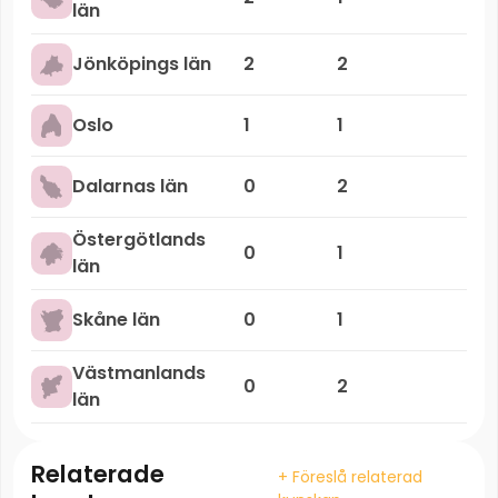
län
Jönköpings län
2
2
Oslo
1
1
Dalarnas län
0
2
Östergötlands
0
1
län
Skåne län
0
1
Västmanlands
0
2
län
Relaterade
+ Föreslå relaterad