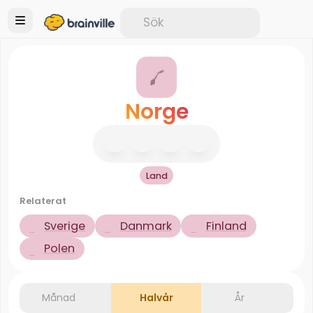
Norge
Land
Relaterat
Sverige
Danmark
Finland
Polen
Månad
Halvår
År