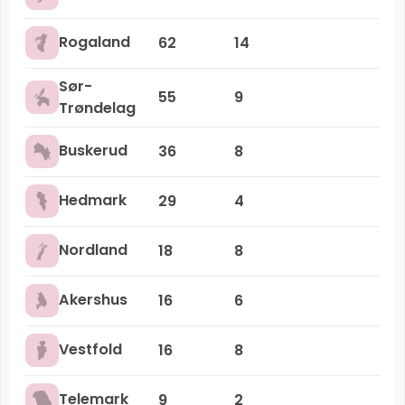
Rogaland
62
14
Sør-
55
9
Trøndelag
Buskerud
36
8
Hedmark
29
4
Nordland
18
8
Akershus
16
6
Vestfold
16
8
Telemark
9
2