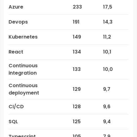
Azure
233
17,5
Devops
191
14,3
Kubernetes
149
11,2
React
134
10,1
Continuous
133
10,0
integration
Continuous
129
9,7
deployment
CI/CD
128
9,6
SQL
125
9,4
Typescript
105
7,9