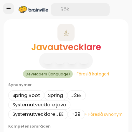
Javautvecklare
+ Föreslå kategori
Developers (language)
Synonymer
Spring Boot
Spring
J2EE
Systemutvecklare java
Systemutvecklare JEE
+29
+ Föreslå synonym
Kompetensområden