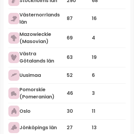
Stockholms län
290
68
Västernorrlands
87
16
län
Mazowieckie
69
4
(Masovian)
Västra
63
19
Götalands län
Uusimaa
52
6
Pomorskie
46
3
(Pomeranian)
Oslo
30
11
Jönköpings län
27
13