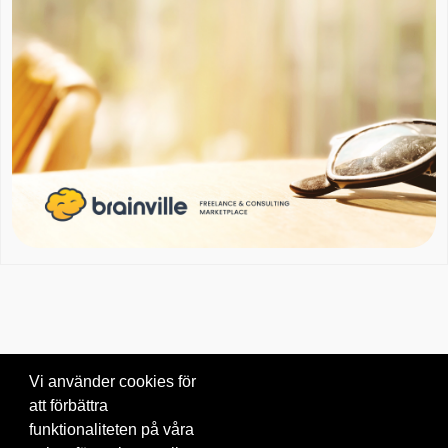
Vi använder cookies för
att förbättra
Om oss
|
Blogg
|
Kontakta oss
funktionaliteten på våra
© 2026 Brainville AB.
|
Villkor för tjänsten
|
Privacy policy
|