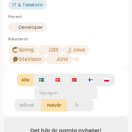
IT & Telekom
Parent
Developer
Relaterat
Spring
J2EE
Java
SiteVision
JUnit
+10
Alla
Välj region
Månad
Halvår
År
Det här är gamla nyheter!