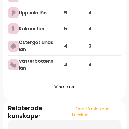
Uppsala län
5
4
Kalmar län
5
4
Östergötlands
4
3
län
Västerbottens
4
4
län
Visa mer
Relaterade
+ Föreslå relaterad
kunskaper
kunskap