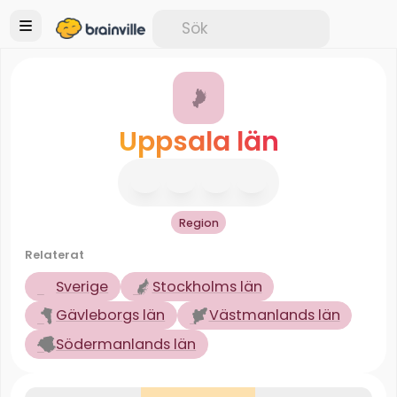
Uppsala län
Region
Relaterat
Sverige
Stockholms län
Gävleborgs län
Västmanlands län
Södermanlands län