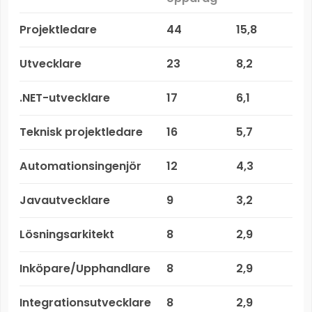
Projektledare
44
15,8
Utvecklare
23
8,2
.NET-utvecklare
17
6,1
Teknisk projektledare
16
5,7
Automationsingenjör
12
4,3
Javautvecklare
9
3,2
Lösningsarkitekt
8
2,9
Inköpare/Upphandlare
8
2,9
Integrationsutvecklare
8
2,9