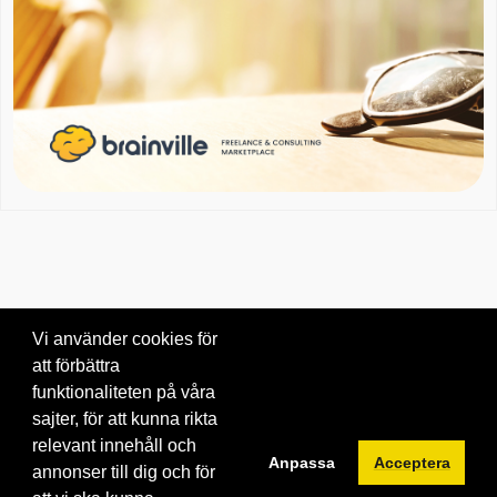
Vi använder cookies för
att förbättra
Om oss
|
Blogg
|
Kontakta oss
funktionaliteten på våra
© 2026 Brainville AB.
|
Villkor för tjänsten
|
Privacy policy
|
Cookies
sajter, för att kunna rikta
relevant innehåll och
Byt språk:
Anpassa
Acceptera
annonser till dig och för