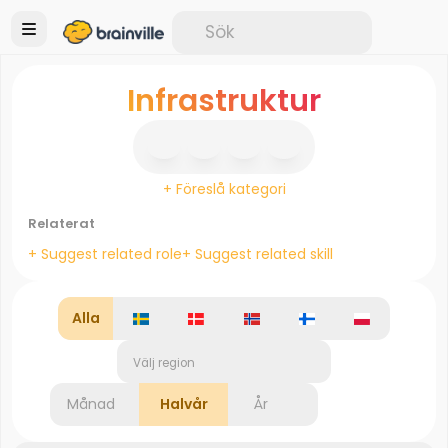
Infrastruktur
+ Föreslå kategori
Relaterat
+ Suggest related role
+ Suggest related skill
Alla
Välj region
Månad
Halvår
År