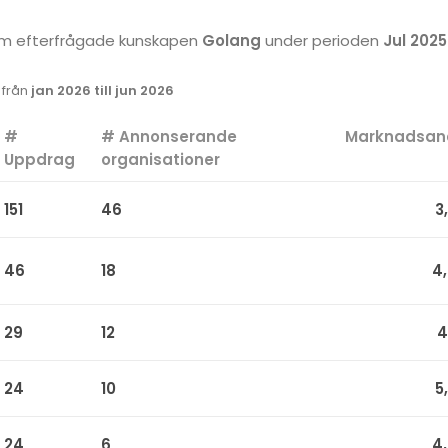
 som efterfrågade kunskapen
Golang
under perioden
Jul 2025 
k från
jan 2026 till jun 2026
#
# Annonserande
Marknadsan
Uppdrag
organisationer
151
46
3
46
18
4
29
12
4
24
10
5
24
6
4