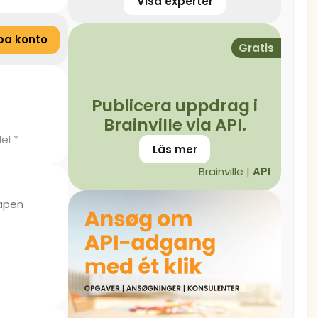
Visa experter
pa konto
Gratis
Publicera uppdrag i
Brainville via API.
el *
Läs mer
Brainville |
API
kapen