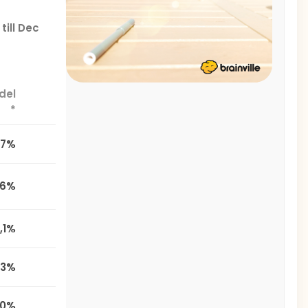
till Dec
del
*
,7%
,6%
,1%
,3%
,0%