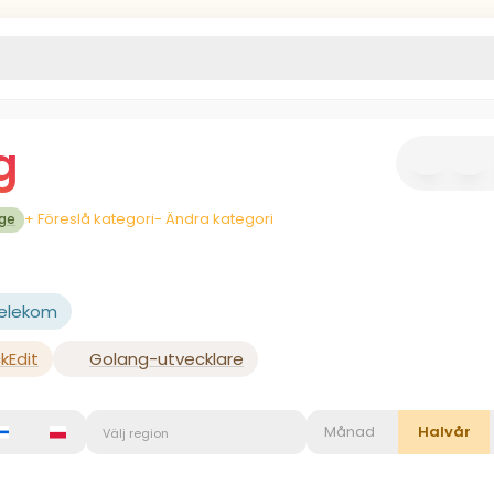
g
+ Föreslå kategori
- Ändra kategori
age
Telekom
ckEdit
Golang-utvecklare
Månad
Halvår
Välj region