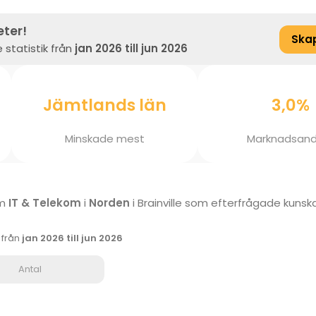
eter!
Ska
 statistik från
jan 2026 till jun 2026
Jämtlands län
3,0%
Minskade mest
Marknadsand
om
IT & Telekom
i
Norden
i Brainville som efterfrågade kuns
k från
jan 2026 till jun 2026
Antal