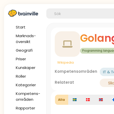
Start
Golan
Marknads-
översikt
Geografi
Programming langu
Priser
Wikipedia
Kunskaper
Kompetensområden
IT & 
Roller
Relaterat
Sli
Kategorier
Kompetens-
områden
Alla
Rapporter