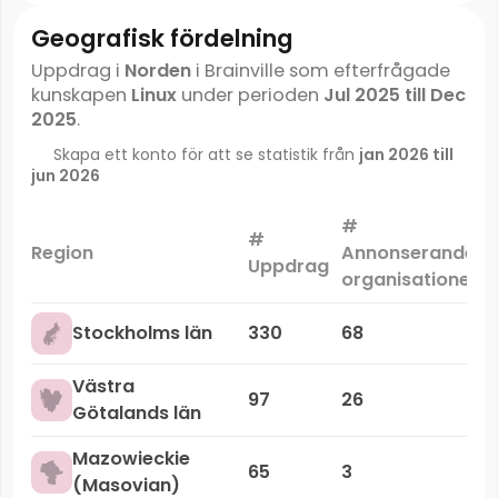
Geografisk fördelning
Uppdrag i
Norden
i Brainville som efterfrågade
kunskapen
Linux
under perioden
Jul 2025 till Dec
2025
.
Skapa ett konto för att se statistik från
jan 2026 till
jun 2026
#
#
Region
Annonserande
Uppdrag
organisationer
Stockholms län
330
68
Västra
97
26
Götalands län
Mazowieckie
65
3
(Masovian)