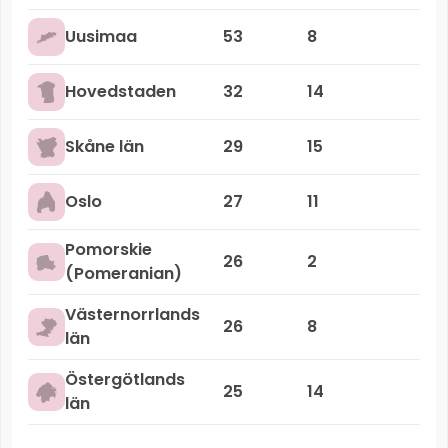
Uusimaa
53
8
Hovedstaden
32
14
Skåne län
29
15
Oslo
27
11
Pomorskie
26
2
(Pomeranian)
Västernorrlands
26
8
län
Östergötlands
25
14
län