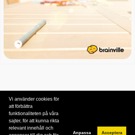
Vi använder cookies för
att förbättra
Om oss
|
Blogg
|
Kontakta oss
funktionaliteten på våra
© 2026 Brainville AB.
|
Villkor för tjänsten
|
Privacy policy
|
Cookies
sajter, för att kunna rikta
relevant innehåll och
Byt språk:
Anpassa
Acceptera