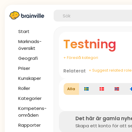
Start
Testning
Marknads-
översikt
+ Föreslå kategori
Geografi
Priser
+ Suggest related role
Relaterat
Kunskaper
Roller
Alla
Kategorier
Kompetens-
områden
Det här är gamla nyh
Rapporter
Skapa ett konto för att se