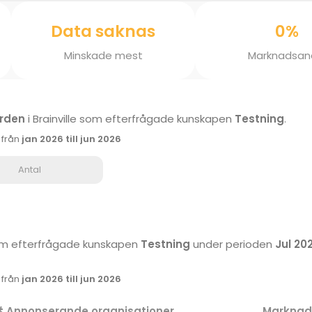
Data saknas
0%
Minskade mest
Marknadsan
rden
i Brainville som efterfrågade kunskapen
Testning
.
k från
jan 2026 till jun 2026
Antal
 som efterfrågade kunskapen
Testning
under perioden
Jul 202
k från
jan 2026 till jun 2026
 Annonserande organisationer
Marknad