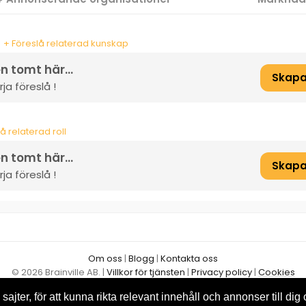
+ Föreslå relaterad kunskap
n tomt här...
Skapa
ja föreslå !
å relaterad roll
n tomt här...
Skapa
ja föreslå !
Om oss
|
Blogg
|
Kontakta oss
© 2026 Brainville AB.
|
Villkor för tjänsten
|
Privacy policy
|
Cookies
Byt språk:
sajter, för att kunna rikta relevant innehåll och annonser till dig 