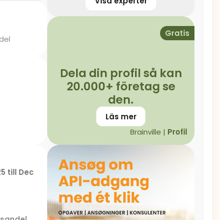
Visa experter
Gratis
del
Dela din profil så kan
20.000+ företag se
den.
Läs mer
Brainville |
Profil
5 till Dec
sandel