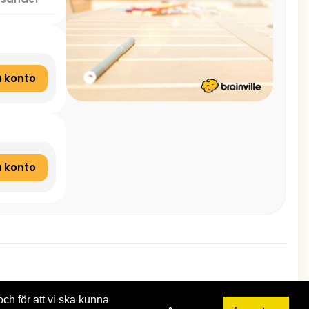
 konto
 konto
och för att vi ska kunna