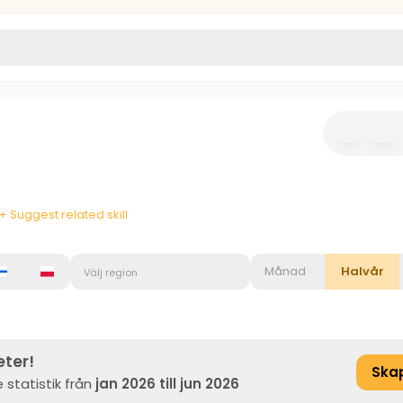
+ Suggest related skill
Månad
Halvår
Välj region
eter!
Ska
 statistik från
jan 2026 till jun 2026