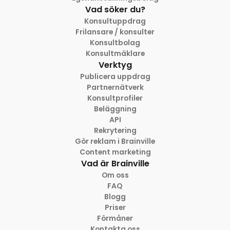
Vad söker du?
Konsultuppdrag
Frilansare / konsulter
Konsultbolag
Konsultmäklare
Verktyg
Publicera uppdrag
Partnernätverk
Konsultprofiler
Beläggning
API
Rekrytering
Gör reklam i Brainville
Content marketing
Vad är Brainville
Om oss
FAQ
Blogg
Priser
Förmåner
Kontakta oss