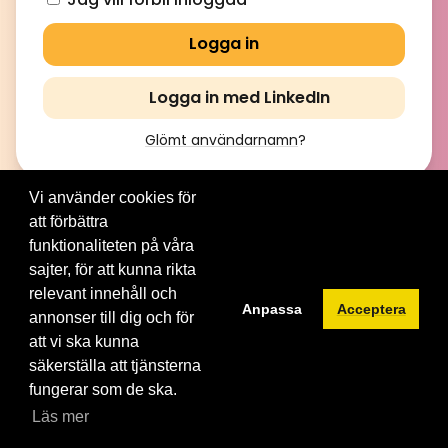
Logga in med LinkedIn
Glömt användarnamn
?
Vi använder cookies för
att förbättra
© 2012-2026 Brainville AB. All Rights Reserved. |
Villkor för
tjänsten
|
Privacy policy
|
Cookies
funktionaliteten på våra
sajter, för att kunna rikta
Byt språk:
relevant innehåll och
Anpassa
Acceptera
annonser till dig och för
att vi ska kunna
säkerställa att tjänsterna
fungerar som de ska.
Läs mer