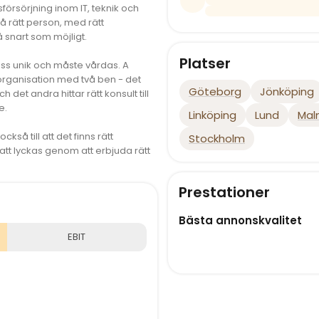
örsörjning inom IT, teknik och
få rätt person, med rätt
 snart som möjligt.
Platser
 oss unik och måste vårdas. A
organisation med två ben - det
Göteborg
Jönköping
det andra hittar rätt konsult till
e.
Linköping
Lund
Mal
ckså till att det finns rätt
Stockholm
d att lyckas genom att erbjuda rätt
Prestationer
Bästa annonskvalitet
EBIT