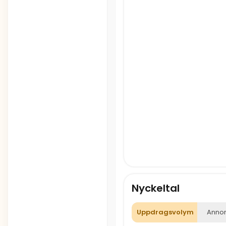
Nyckeltal
Uppdragsvolym
Annon