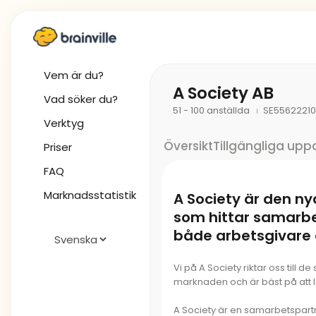
Vem är du?
A Society AB
Vad söker du?
51 - 100 anställda
SE5562221
Verktyg
Översikt
Tillgängliga upp
Priser
FAQ
Marknadsstatistik
A Society är den ny
som hittar samarb
både arbetsgivare 
Vi på A Society riktar oss till d
marknaden och är bäst på att 
A Society är en samarbetspart