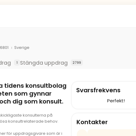
06801
Sverige
drag
Stängda uppdrag
1
2799
a tidens konsultbolag
Svarsfrekvens
eten som gynnar
och dig som konsult.
Perfekt!
e skickligaste konsulterna på
Kontakter
lösa konsultrelaterade behov.
ner för uppdragsgivare som är i