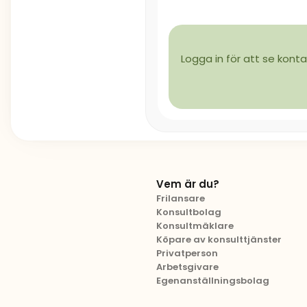
Logga in för att se konta
Vem är du?
Frilansare
Konsultbolag
Konsultmäklare
Köpare av konsulttjänster
Privatperson
Arbetsgivare
Egenanställningsbolag