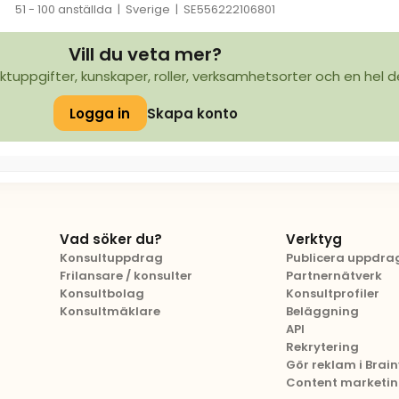
51 - 100 anställda
|
Sverige
|
SE556222106801
Vill du veta mer?
ktuppgifter, kunskaper, roller, verksamhetsorter och en hel d
Logga in
Skapa konto
Vad söker du?
Verktyg
Konsultuppdrag
Publicera uppdra
Frilansare / konsulter
Partnernätverk
Konsultbolag
Konsultprofiler
Konsultmäklare
Beläggning
API
Rekrytering
Gör reklam i Brainv
Content marketi