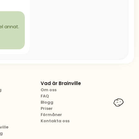
el annat.
Vad är Brainville
g
Om oss
FAQ
Blogg
Priser
Förmåner
Kontakta oss
ille
ng