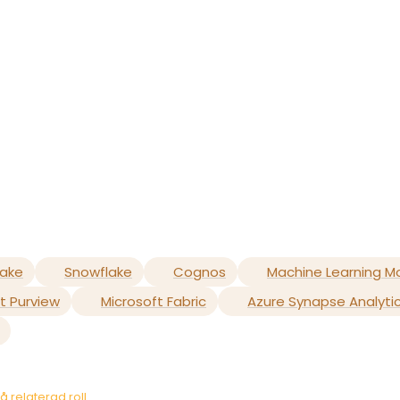
Lake
Snowflake
Cognos
Machine Learning M
t Purview
Microsoft Fabric
Azure Synapse Analyti
å relaterad roll