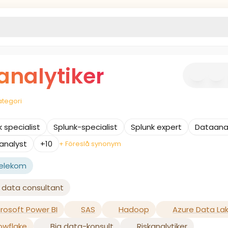
analytiker
ategori
k specialist
Splunk-specialist
Splunk expert
Dataanal
analyst
+10
+ Föreslå synonym
Telekom
g data consultant
rosoft Power BI
SAS
Hadoop
Azure Data La
owflake
Big data-konsult
Riskanalytiker