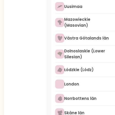
Uusimaa
Mazowieckie
(Masovian)
Västra Götalands län
Dolnoslaskie (Lower
Silesian)
Łódzkie (Lódz)
London
Norrbottens län
Skåne län