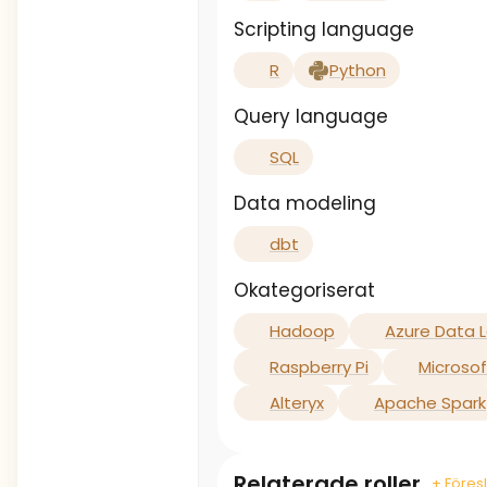
Scripting language
R
Python
Query language
SQL
Data modeling
dbt
Okategoriserat
Hadoop
Azure Data 
Raspberry Pi
Microsof
Alteryx
Apache Spark
Relaterade roller
+ Föresl