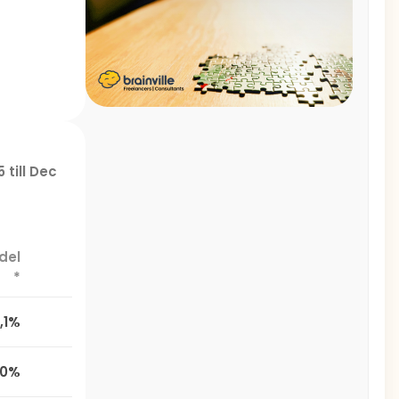
 till Dec
del
*
,1%
,0%