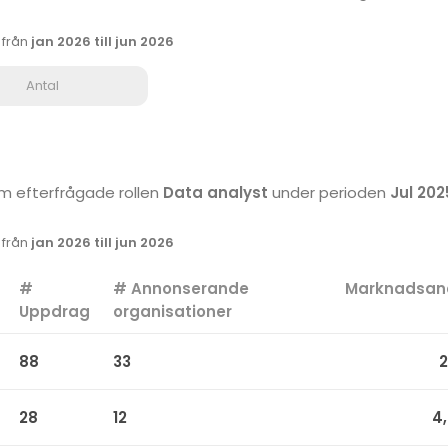
k från
jan 2026 till jun 2026
Antal
som efterfrågade rollen
Data analyst
under perioden
Jul 2025
k från
jan 2026 till jun 2026
#
# Annonserande
Marknadsan
Uppdrag
organisationer
88
33
2
28
12
4