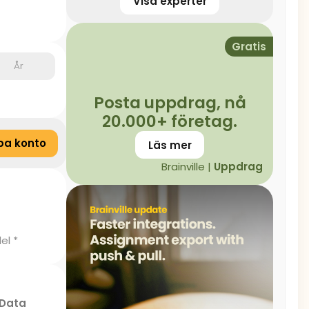
Visa experter
Gratis
År
Posta uppdrag, nå
20.000+ företag.
pa konto
Läs mer
Brainville |
Uppdrag
el *
Data