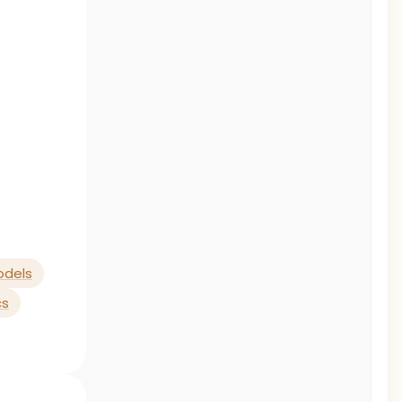
odels
cs