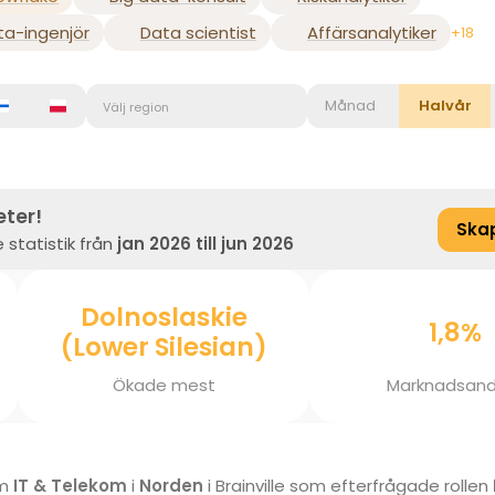
ta-ingenjör
Data scientist
Affärsanalytiker
+18
Månad
Halvår
Välj region
eter!
Ska
 statistik från
jan 2026 till jun 2026
Dolnoslaskie
1,8%
(Lower Silesian)
Ökade mest
Marknadsand
om
IT & Telekom
i
Norden
i Brainville som efterfrågade rollen