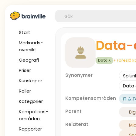
Start
Data-
Marknads-
översikt
Geografi
+ Föreslå k
Data X
Priser
Synonymer
Splun
Kunskaper
Data 
Roller
Kompetensområden
IT & 
Kategorier
Parent
Kompetens-
Bi
områden
Relaterat
Mic
Rapporter
Sn