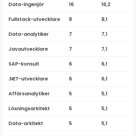
Data-ingenjör
16
16,2
Fullstack-utvecklare
8
8,1
Data-analytiker
7
7,1
Javautvecklare
7
7,1
SAP-konsult
6
6,1
.NET-utvecklare
6
6,1
Affärsanalytiker
5
5,1
Lösningsarkitekt
5
5,1
Data-arkitekt
5
5,1