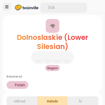
Dolnoslaskie (Lower
Silesian)
Region
Relaterat
Polen
Månad
Halvår
År