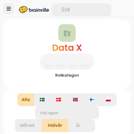
Data X
Rollkategori
Alla
Välj region
Månad
Halvår
År