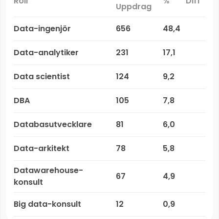
Roll
%
Diff
Uppdrag
Data-ingenjör
656
48,4
Data-analytiker
231
17,1
Data scientist
124
9,2
DBA
105
7,8
Databasutvecklare
81
6,0
Data-arkitekt
78
5,8
Datawarehouse-
67
4,9
konsult
Big data-konsult
12
0,9