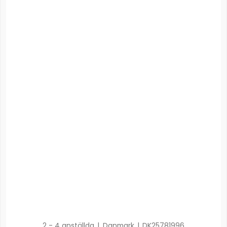
2 - 4 anställda
|
Danmark
|
DK25781996