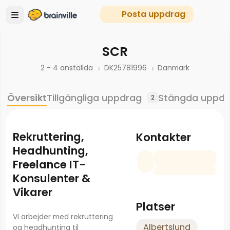
Posta uppdrag
SCR
2 - 4 anställda
DK25781996
Danmark
Översikt
Tillgängliga uppdrag
Stängda uppdr
2
Rekruttering,
Kontakter
Headhunting,
Freelance IT-
Konsulenter &
Vikarer
Platser
Vi arbejder med rekruttering
Albertslund
og headhunting til