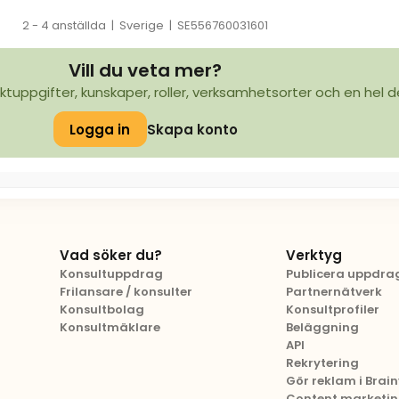
2 - 4 anställda
|
Sverige
|
SE556760031601
Vill du veta mer?
ktuppgifter, kunskaper, roller, verksamhetsorter och en hel d
Logga in
Skapa konto
Vad söker du?
Verktyg
Konsultuppdrag
Publicera uppdra
Frilansare / konsulter
Partnernätverk
Konsultbolag
Konsultprofiler
Konsultmäklare
Beläggning
API
Rekrytering
Gör reklam i Brainv
Content marketi