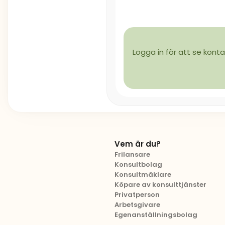
Logga in för att se konta
Vem är du?
Frilansare
Konsultbolag
Konsultmäklare
Köpare av konsulttjänster
Privatperson
Arbetsgivare
Egenanställningsbolag