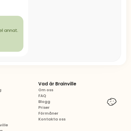
el annat.
Vad är Brainville
g
Om oss
FAQ
Blogg
Priser
Förmåner
Kontakta oss
ille
ng