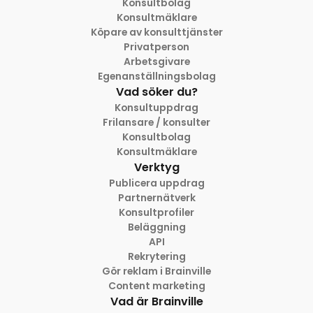
Konsultbolag
Konsultmäklare
Köpare av konsulttjänster
Privatperson
Arbetsgivare
Egenanställningsbolag
Vad söker du?
Konsultuppdrag
Frilansare / konsulter
Konsultbolag
Konsultmäklare
Verktyg
Publicera uppdrag
Partnernätverk
Konsultprofiler
Beläggning
API
Rekrytering
Gör reklam i Brainville
Content marketing
Vad är Brainville