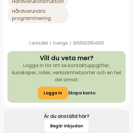
Hårdvarukonstruktion
Hårdvarunära
programmering
1 anställd
|
Sverige
|
SE559231514601
Vill du veta mer?
Logga in för att se kontaktuppgifter,
kunskaper, roller, verksamhetsorter och en hel
del annat.
Logga in
Skapa konto
Är du anställd här?
Begär inbjudan