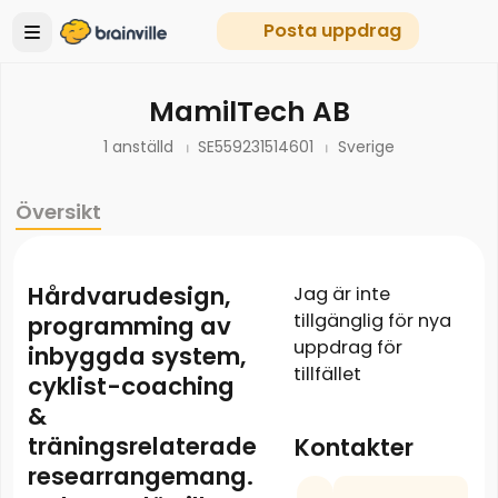
Posta uppdrag
MamilTech AB
1 anställd
SE559231514601
Sverige
Översikt
Hårdvarudesign,
Jag är inte
tillgänglig för nya
programming av
uppdrag för
inbyggda system,
tillfället
cyklist-coaching
&
träningsrelaterade
Kontakter
researrangemang.