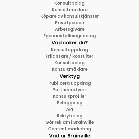
Konsultbolag
Konsultmäklare
Köpare av konsulttjänster
Privatperson
Arbetsgivare
Egenanställningsbolag
Vad söker du?
Konsultuppdrag
Frilansare / konsulter
Konsultbolag
Konsultmäklare
Verktyg
Publicera uppdrag
Partnernätverk
Konsultprofiler
Beläggning
API
Rekrytering
Gör reklam i Brainville
Content marketing
Vad är Brainville