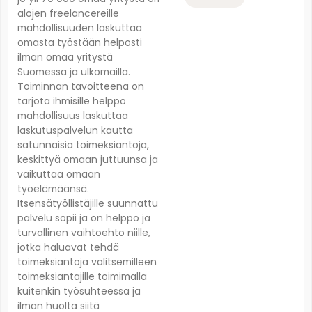
alojen freelancereille
mahdollisuuden laskuttaa
omasta työstään helposti
ilman omaa yritystä
Suomessa ja ulkomailla.
Toiminnan tavoitteena on
tarjota ihmisille helppo
mahdollisuus laskuttaa
laskutuspalvelun kautta
satunnaisia toimeksiantoja,
keskittyä omaan juttuunsa ja
vaikuttaa omaan
työelämäänsä.
Itsensätyöllistäjille suunnattu
palvelu sopii ja on helppo ja
turvallinen vaihtoehto niille,
jotka haluavat tehdä
toimeksiantoja valitsemilleen
toimeksiantajille toimimalla
kuitenkin työsuhteessa ja
ilman huolta siitä