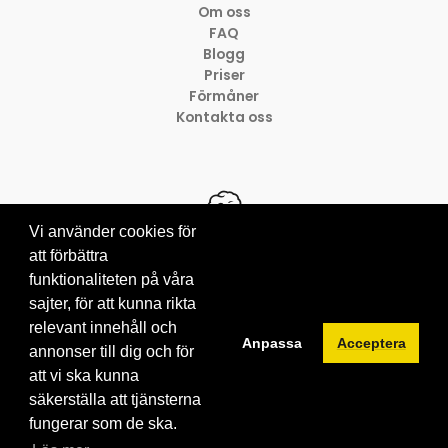
Om oss
FAQ
Blogg
Priser
Förmåner
Kontakta oss
Vi använder cookies för
att förbättra
funktionaliteten på våra
© 2012-2026 Brainville AB
Villkor för tjänsten
sajter, för att kunna rikta
Privacy policy
relevant innehåll och
Anpassa
Acceptera
Cookies
annonser till dig och för
att vi ska kunna
säkerställa att tjänsterna
fungerar som de ska.