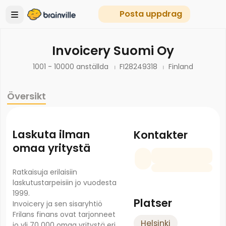
Posta uppdrag
Invoicery Suomi Oy
1001 - 10000 anställda
FI28249318
Finland
Översikt
Laskuta ilman
Kontakter
omaa yritystä
Ratkaisuja erilaisiin
laskutustarpeisiin jo vuodesta
1999.
Platser
Invoicery ja sen sisaryhtiö
Frilans finans ovat tarjonneet
Helsinki
jo yli 70 000 omaa yritystä eri