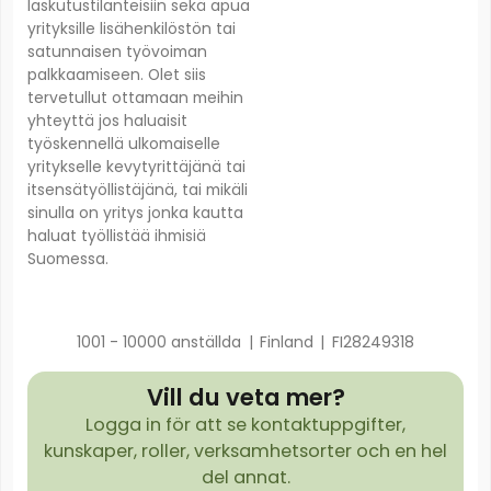
laskutustilanteisiin sekä apua
yrityksille lisähenkilöstön tai
satunnaisen työvoiman
palkkaamiseen. Olet siis
tervetullut ottamaan meihin
yhteyttä jos haluaisit
työskennellä ulkomaiselle
yritykselle kevytyrittäjänä tai
itsensätyöllistäjänä, tai mikäli
sinulla on yritys jonka kautta
haluat työllistää ihmisiä
Suomessa.
1001 - 10000 anställda
|
Finland
|
FI28249318
Vill du veta mer?
Logga in för att se kontaktuppgifter,
kunskaper, roller, verksamhetsorter och en hel
del annat.