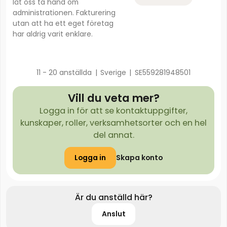
låt oss ta hand om
administrationen. Fakturering
utan att ha ett eget företag
har aldrig varit enklare.
11 - 20 anställda
|
Sverige
|
SE559281948501
Vill du veta mer?
Logga in för att se kontaktuppgifter,
kunskaper, roller, verksamhetsorter och en hel
del annat.
Logga in
Skapa konto
Är du anställd här?
Anslut