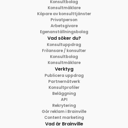
Konsultbolag
Konsultmäklare
Köpare av konsulttjänster
Privatperson
Arbetsgivare
Egenanställningsbolag
Vad söker du?
Konsultuppdrag
Frilansare / konsulter
Konsultbolag
Konsultmäklare
Verktyg
Publicera uppdrag
Partnernätverk
Konsultprofiler
Beläggning
API
Rekrytering
Gör reklam i Brainville
Content marketing
Vad är Brainville