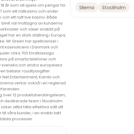
 18 år som vill spela om pengar för
Sliema
Stockholm
7 som ett nätkasino och under
och ett nytt live kasino. Både
 blivit väl mottagna av kunderna.
marknader och växer snabbt på
et har en stark ställning i Europa,
ke. Mr Green har spellicenser i
samt kasinolicens i Danmark och
bjuder cirka 700 förstklassiga
inns på smarta telefoner och
av svenska och andra europeiska
een betalar royaltyavgifter.
r Net Entertainment, Kambi och
örerna verkar också i en reglerad
örfaranden.
ig över 12 produktutvecklingsteam,
h dedikerade team i Stockholm.
öker alltid hitta effektiva sätt att
till våra kunder, i en snabb takt
tabila processer.