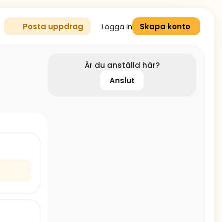
Logga in
Posta uppdrag
Skapa konto
Är du anställd här?
Anslut