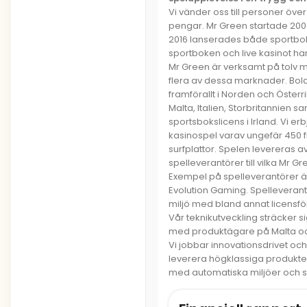
Vi vänder oss till personer över
pengar. Mr Green startade 200
2016 lanserades både sportbok 
sportboken och live kasinot har
Mr Green är verksamt på tolv 
flera av dessa marknader. Bolag
framförallt i Norden och Österri
Malta, Italien, Storbritannien 
sportsbokslicens i Irland. Vi er
kasinospel varav ungefär 450 f
surfplattor. Spelen levereras 
spelleverantörer till vilka Mr Gr
Exempel på spelleverantörer ä
Evolution Gaming. Spelleverant
miljö med bland annat licensf
Vår teknikutveckling sträcker s
med produktägare på Malta oc
Vi jobbar innovationsdrivet och s
leverera högklassiga produkter 
med automatiska miljöer och s