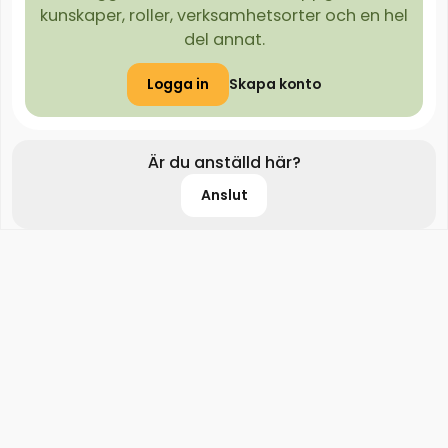
kunskaper, roller, verksamhetsorter och en hel
del annat.
Logga in
Skapa konto
Är du anställd här?
Anslut