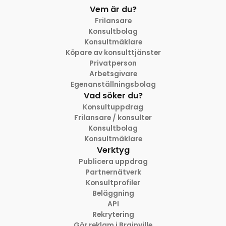
Vem är du?
Frilansare
Konsultbolag
Konsultmäklare
Köpare av konsulttjänster
Privatperson
Arbetsgivare
Egenanställningsbolag
Vad söker du?
Konsultuppdrag
Frilansare / konsulter
Konsultbolag
Konsultmäklare
Verktyg
Publicera uppdrag
Partnernätverk
Konsultprofiler
Beläggning
API
Rekrytering
Gör reklam i Brainville