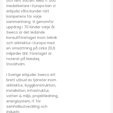
och rent vatten. Med 17 000
medarbetare i Europa kan vi
erbjuda våra kunder rätt
kompetens för varje
sammanhang. Vi genomför
uppdrag i 70 länder varje år.
Sweco är det ledande
konsultföretaget inom teknik
och arkitektur i Europa med
en omsättning på cirka 20,6
miljarder SEK. Företaget är
noterat på Nasdaq
Stockholm.
I Sverige erbjuder Sweco ett
brett utbud av tjänster inom
arkitektur, byggkonstruktion,
installation, infrastruktur,
vatten & miljö, projektledning,
energisystem, IT för
samhällsutveckling och
industri.