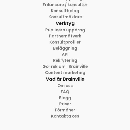
Frilansare / konsulter
Konsultbolag
Konsultmäklare
Verktyg
Publicera uppdrag
Partnernätverk
Konsultprofiler
Beläggning
API
Rekrytering
Gör reklam i Brainville
Content marketing
Vad är Brainville
Om oss
FAQ
Blogg
Priser
Förmåner
Kontakta oss