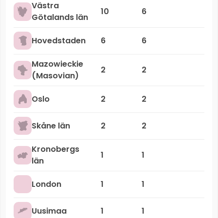
Västra
10
6
Götalands län
Hovedstaden
6
6
Mazowieckie
2
2
(Masovian)
Oslo
2
2
Skåne län
2
2
Kronobergs
1
1
län
London
1
1
Uusimaa
1
1