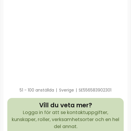
51 - 100 anställda
|
Sverige
|
SE556583902301
Vill du veta mer?
Logga in för att se kontaktuppgifter,
kunskaper, roller, verksamhetsorter och en hel
del annat.