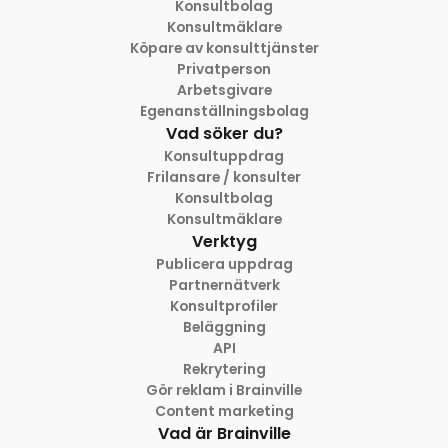
Konsultbolag
Konsultmäklare
Köpare av konsulttjänster
Privatperson
Arbetsgivare
Egenanställningsbolag
Vad söker du?
Konsultuppdrag
Frilansare / konsulter
Konsultbolag
Konsultmäklare
Verktyg
Publicera uppdrag
Partnernätverk
Konsultprofiler
Beläggning
API
Rekrytering
Gör reklam i Brainville
Content marketing
Vad är Brainville