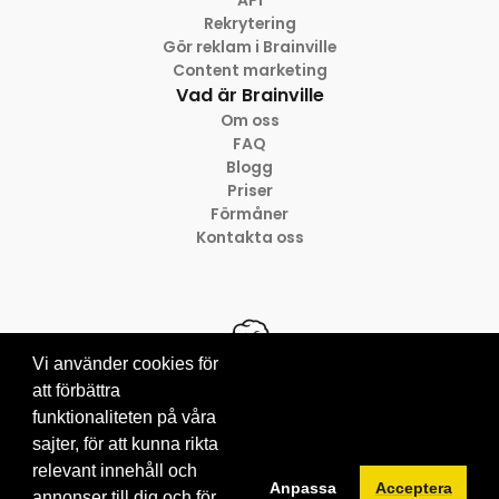
Rekrytering
Gör reklam i Brainville
Content marketing
Vad är Brainville
Om oss
FAQ
Blogg
Priser
Förmåner
Kontakta oss
Vi använder cookies för
att förbättra
funktionaliteten på våra
© 2012-2026 Brainville AB
sajter, för att kunna rikta
Villkor för tjänsten
Privacy policy
relevant innehåll och
Anpassa
Acceptera
Cookies
annonser till dig och för