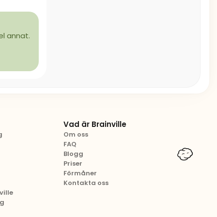
el annat.
Vad är Brainville
g
Om oss
FAQ
Blogg
Priser
Förmåner
Kontakta oss
ille
ng