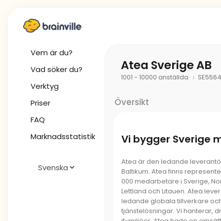
Vem är du?
Atea Sverige AB
Vad söker du?
1001 - 10000 anställda
SE556
Verktyg
Översikt
Priser
FAQ
Marknadsstatistik
Vi bygger Sverige 
Atea är den ledande leverantöre
Baltikum. Atea finns represen
000 medarbetare i Sverige, Nor
Lettland och Litauen. Atea lev
ledande globala tillverkare och
tjänstelösningar. Vi hanterar, d
it-miljöer. Atea hade en omsät