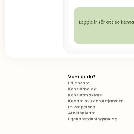
Logga in för att se konta
Vem är du?
Frilansare
Konsultbolag
Konsultmäklare
Köpare av konsulttjänster
Privatperson
Arbetsgivare
Egenanställningsbolag