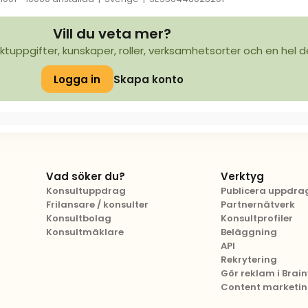
Vill du veta mer?
ktuppgifter, kunskaper, roller, verksamhetsorter och en hel d
Logga in
Skapa konto
Vad söker du?
Verktyg
Konsultuppdrag
Publicera uppdra
Frilansare / konsulter
Partnernätverk
Konsultbolag
Konsultprofiler
Konsultmäklare
Beläggning
API
Rekrytering
Gör reklam i Brainv
Content marketi