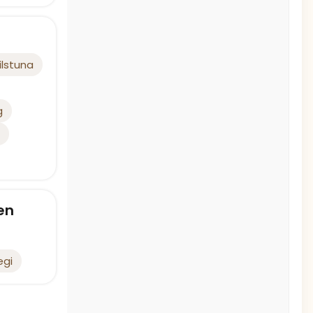
ilstuna
g
en
egi