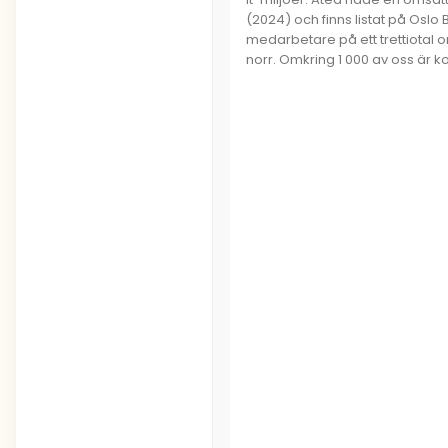
(2024) och finns listat på Oslo B
medarbetare på ett trettiotal ort
norr. Omkring 1 000 av oss är ko