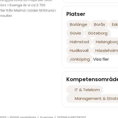
örs. I Sverige är vi ca 2 700
er från Malmö i söder till Kiruna i
Platser
nsulter.
Borlänge
Borås
Esk
Gävle
Göteborg
Halmstad
Helsingbor
Hudiksvall
Hässleholm
Jönköping
Visa fler
Kompetensområd
IT & Telekom
Management & Strat
1001 - 10000 anställda
|
Sverige
|
SE556448028201