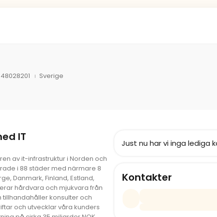
448028201
Sverige
med IT
Just nu har vi inga lediga k
n av it-infrastruktur i Norden och
terade i 88 städer med närmare 8
Kontakter
ge, Danmark, Finland, Estland,
ererar hårdvara och mjukvara från
 tillhandahåller konsulter och
riftar och utvecklar våra kunders
tning på cirka 35 miljarder NOK